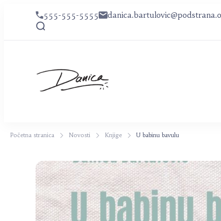
555-555-5555
danica.bartulovic@podstrana.o
Danica Bartulov
Danica Bartulović
Početna stranica
Novosti
Knjige
U babinu bavulu