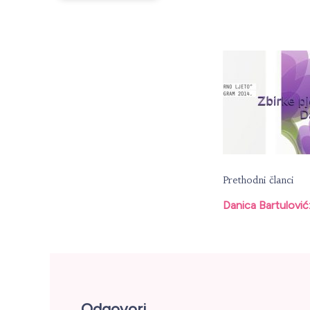
Naviga
objava
Prethodni članci
Danica Bartulović:
Odgovori