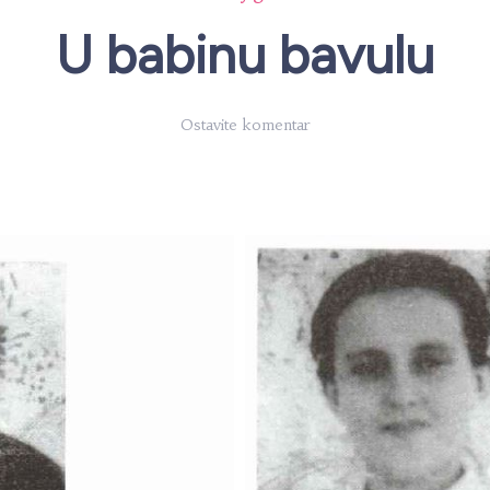
U babinu bavulu
on
Ostavite komentar
U
babinu
bavulu