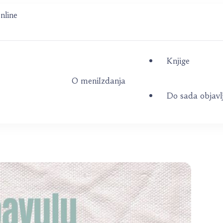
nline
Knjige
O meni
Izdanja
ić
Do sada objavl